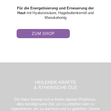
Für die Energetisierung und Erneuerung der
Haut
mit Hyaluronsäure, Hagebuttenkernöl und
Manukahonig
ZUM SHOP
HEILENDE KRÄFTE
& ÄTHERISCHE ÖLE
Die Natur bewegt sich in ihrem eigenen Rhythmus,
alles benötigt seine Zeit, um zu erblühen oder zu
regenerieren, um zu wachsen und zu gedeihen. Gönne