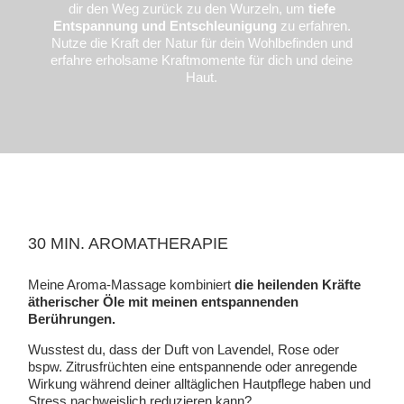
dir den Weg zurück zu den Wurzeln, um
tiefe
Entspannung und Entschleunigung
zu erfahren.
Nutze die Kraft der Natur für dein Wohlbefinden und
erfahre erholsame Kraftmomente für dich und deine
Haut.
30 MIN. AROMATHERAPIE
Meine Aroma-Massage kombiniert
die
heilenden Kräfte
ätherischer Öle mit meinen entspannenden
Berührungen.
Wusstest du, dass der Duft von Lavendel, Rose oder
bspw. Zitrusfrüchten eine entspannende oder anregende
Wirkung während deiner alltäglichen Hautpflege haben und
Stress nachweislich reduzieren kann?